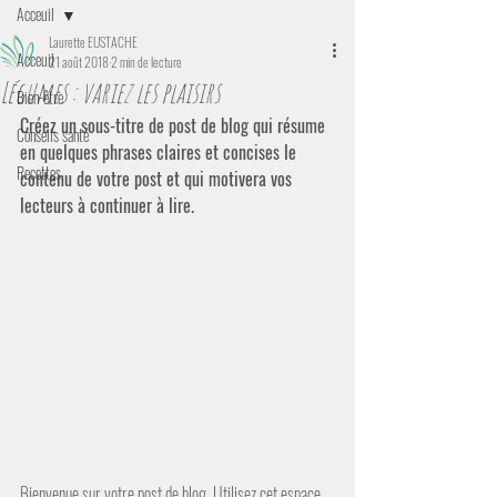
Acceuil
Laurette EUSTACHE
Acceuil
21 août 2018
2 min de lecture
Légumes : variez les plaisirs
Bien-être
Créez un sous-titre de post de blog qui résume 
Conseils santé
en quelques phrases claires et concises le 
Recettes
contenu de votre post et qui motivera vos 
lecteurs à continuer à lire.
Bienvenue sur votre post de blog. Utilisez cet espace 